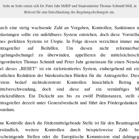
Seite an Seite setzen sich Dr. Peter Jahr MdEP und Staatsminister Thomas Schmidt MdL in
Brüssel für eine Entschlackung des Regelungsdschungels ein.
urch eine stetig wachsende Zahl an Vorgaben, Kontrollen, Sanktionen 
lastungen sollte ein unfehlbares System entstehen, doch diese Vorstell
ines perfekten Systems ist Utopie. In Folge dessen verzichten immer m
ntragsteller auf Beihilfen. Um diesen nicht reformierbar
egelungsdschungel zu überwinden, appellieren die mittelsächsisch
bgeordneten Thomas Schmidt und Peter Jahr gemeinsam für einen Neusta
el dieses „RESET“ ist ein zielorientiertes System, einhergehend mit ei
utlichen Reduktion der bürokratischen Hürden für die Antragsteller. Die
ystem bedarf nichtsdestotrotz Kontrollen hinsichtlich Betrug u
ittelverschwendung, doch sind diese auf ein vernünftiges M
urückzuführen. Ein Dickicht aus bis zu zwölf Prüfinstanzen, stellt 
tragsteller derzeit unter Generalverdacht und führt den Fördergedanken
bsurdum.
ne Kontrolle durch die fördermittelgebende Stelle ist für den Beantragen
erständlich, weitere Kontrollen durch beispielsweise Zahl- bz
escheinigende Stellen oder die Europäische Kommission sind dahinge