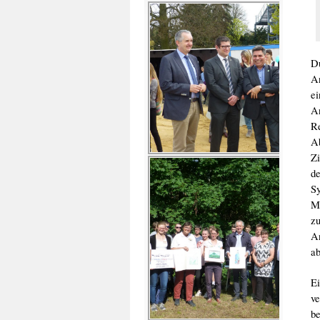
D
An
e
A
R
A
Zi
de
S
M
z
An
a
Ei
v
b