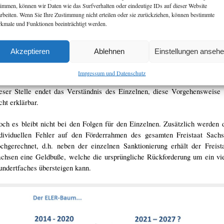
azu ein Beispiel aus der Praxis: Für die Errichtung einer mit EU-Mitt
timmen, können wir Daten wie das Surfverhalten oder eindeutige IDs auf dieser Website
förderten Stallanlage bedarf es eines detaillierten Finanzplanes, welcher
arbeiten. Wenn Sie Ihre Zustimmung nicht erteilen oder sie zurückziehen, können bestimmte
kmale und Funktionen beeinträchtigt werden.
orfeld durch den Landwirt einzureichen ist. Ergeben sich im Bauabl
iervon abweichende Ergänzungen, beispielsweise durch den Einsa
nergieeffizienterer Bauteile, werden dem Landwirt bei Abrechnung 
Akzeptieren
Ablehnen
Einstellungen anseh
ojektes nicht nur diese Mittel für das hinzugekommene Bauteil gestrich
ie es gängige Praxis der Steuererklärung ist, der Antragsteller w
Impressum und Datenschutz
attdessen mit einer vielfach höheren Geldbuße sanktioniert. Spätestens
eser Stelle endet das Verständnis des Einzelnen, diese Vorgehensweise 
cht erklärbar.
ch es bleibt nicht bei den Folgen für den Einzelnen. Zusätzlich werden 
ndividuellen Fehler auf den Förderrahmen des gesamten Freistaat Sach
chgerechnet, d.h. neben der einzelnen Sanktionierung erhält der Freist
chsen eine Geldbuße, welche die ursprüngliche Rückforderung um ein vi
ndertfaches übersteigen kann.