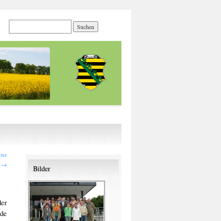
oss
z
→
Bilder
er
nde