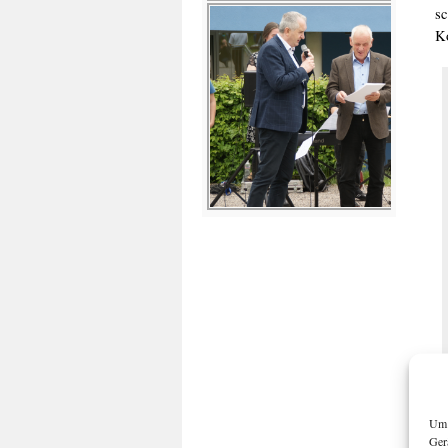
s
Ko
Um 
Ger