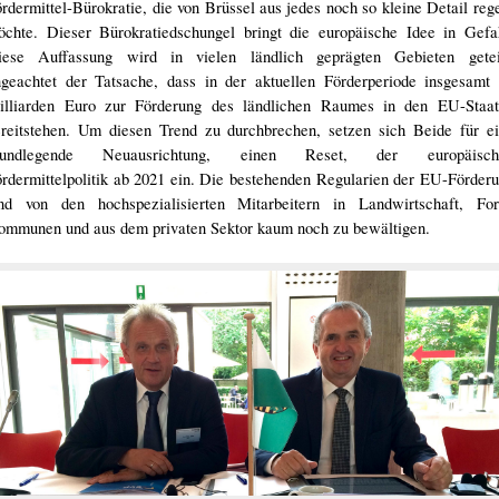
rdermittel-Bürokratie, die von Brüssel aus jedes noch so kleine Detail reg
öchte. Dieser Bürokratiedschungel bringt die europäische Idee in Gefa
iese Auffassung wird in vielen ländlich geprägten Gebieten geteil
ngeachtet der Tatsache, dass in der aktuellen Förderperiode insgesamt
illiarden Euro zur Förderung des ländlichen Raumes in den EU-Staa
ereitstehen. Um diesen Trend zu durchbrechen, setzen sich Beide für e
rundlegende Neuausrichtung, einen Reset, der europäisch
rdermittelpolitik ab 2021 ein. Die bestehenden Regularien der EU-Förder
ind von den hochspezialisierten Mitarbeitern in Landwirtschaft, For
ommunen und aus dem privaten Sektor kaum noch zu bewältigen.