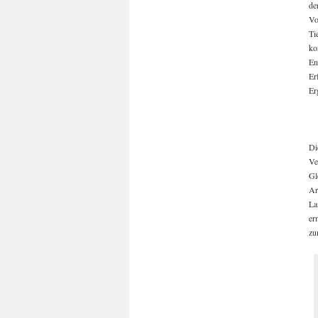
de
Vo
Ti
ko
En
Er
Er
Di
Ve
Gl
Ar
La
er
zu