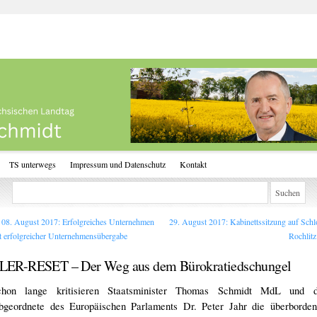
TS unterwegs
Impressum und Datenschutz
Kontakt
08. August 2017: Erfolgreiches Unternehmen
29. August 2017: Kabinettssitzung auf Schl
t erfolgreicher Unternehmensübergabe
Rochlit
LER-RESET – Der Weg aus dem Bürokratiedschungel
chon lange kritisieren Staatsminister Thomas Schmidt MdL und d
bgeordnete des Europäischen Parlaments Dr. Peter Jahr die überborde