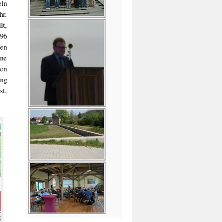
eln
hr.
t,
 96
ten
ine
en
ung
st,