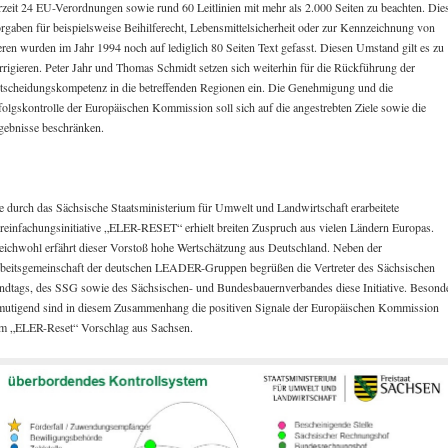
rzeit 24 EU-Verordnungen sowie rund 60 Leitlinien mit mehr als 2.000 Seiten zu beachten. Die
rgaben für beispielsweise Beihilferecht, Lebensmittelsicherheit oder zur Kennzeichnung von
eren wurden im Jahr 1994 noch auf lediglich 80 Seiten Text gefasst. Diesen Umstand gilt es zu
rrigieren. Peter Jahr und Thomas Schmidt setzen sich weiterhin für die Rückführung der
tscheidungskompetenz in die betreffenden Regionen ein. Die Genehmigung und die
folgskontrolle der Europäischen Kommission soll sich auf die angestrebten Ziele sowie die
gebnisse beschränken.
e durch das Sächsische Staatsministerium für Umwelt und Landwirtschaft erarbeitete
reinfachungsinitiative „ELER-RESET“ erhielt breiten Zuspruch aus vielen Ländern Europas.
eichwohl erfährt dieser Vorstoß hohe Wertschätzung aus Deutschland. Neben der
beitsgemeinschaft der deutschen LEADER-Gruppen begrüßen die Vertreter des Sächsischen
ndtags, des SSG sowie des Sächsischen- und Bundesbauernverbandes diese Initiative. Besond
mutigend sind in diesem Zusammenhang die positiven Signale der Europäischen Kommission
m „ELER-Reset“ Vorschlag aus Sachsen.