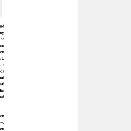
und
ung
ehr
en
en
rt.
ner
ses
nd
aß
die
 ad
den
w.
gen