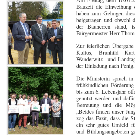
Bauzeit die Einweihung
haben zum Gelingen diese
beigetragen und obwohl d
der Bauherren stand, i
Bürgermeister Herr Thoma
Zur feierlichen Übergabe 
Kultus, Brunhild Kurt
Wanderwitz
und Landta
der Einladung nach Penig.
Die Ministerin sprach in
frühkindlichen Förderung
bis zum 6. Lebensjahr offe
genutzt werden und dafür
Betreuung und die Mögl
„Beides finden unser Jüng
zog das Fazit, dass die S
ein sehr gutes Umfeld fü
und Bildungsangeboten ges