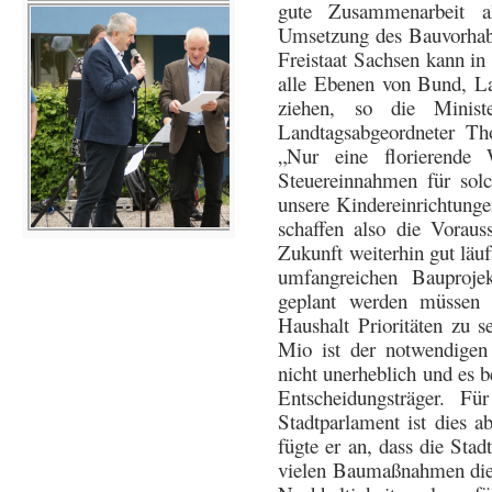
gute Zusammenarbeit al
Umsetzung des Bauvorhabe
Freistaat Sachsen kann in
alle Ebenen von Bund, 
ziehen, so die Ministe
Landtagsabgeordneter T
„Nur eine florierende 
Steuereinnahmen für solch
unsere Kindereinrichtunge
schaffen also die Voraus
Zukunft weiterhin gut läuf
umfangreichen Bauproje
geplant werden müssen 
Haushalt Prioritäten zu 
Mio ist der notwendigen
nicht unerheblich und es b
Entscheidungsträger. F
Stadtparlament ist dies a
fügte er an, dass die Sta
vielen Baumaßnahmen die