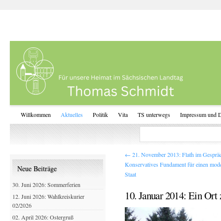
Willkommen
Aktuelles
Politik
Vita
TS unterwegs
Impressum und D
←
21. November 2013: Flath im Gesprä
Konservatives Fundament für einen mod
Neue Beiträge
Staat
30. Juni 2026: Sommerferien
10. Januar 2014: Ein Or
12. Juni 2026: Wahlkreiskurier
02/2026
02. April 2026: Ostergruß