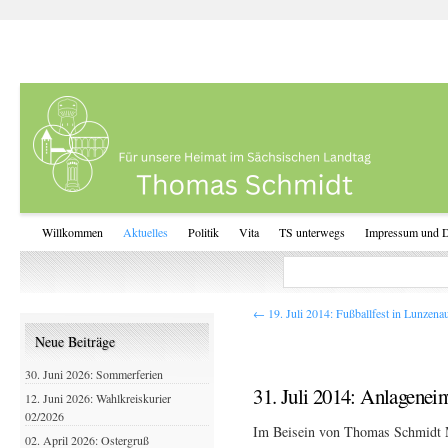
Willkommen
Aktuelles
Politik
Vita
TS unterwegs
Impressum und D
←
19. Juli 2014: Fußballfest in Lunzena
Neue Beiträge
30. Juni 2026: Sommerferien
31. Juli 2014: Anlagenei
12. Juni 2026: Wahlkreiskurier
02/2026
Im Beisein von Thomas Schmidt M
02. April 2026: Ostergruß