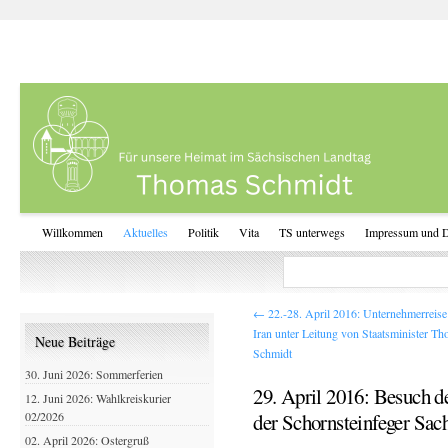
Willkommen
Aktuelles
Politik
Vita
TS unterwegs
Impressum und D
←
22.-28. April 2016: Unternehmerreise
Iran unter Leitung von Staatsminister T
Neue Beiträge
Schmidt
30. Juni 2026: Sommerferien
29. April 2016: Besuch d
12. Juni 2026: Wahlkreiskurier
02/2026
der Schornsteinfeger Sac
02. April 2026: Ostergruß