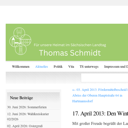
Willkommen
Aktuelles
Politik
Vita
TS unterwegs
Impressum und D
←
03. April 2013: Fördermittelbescheid 
Abriss der Oberen Hauptstraße 64 in
Neue Beiträge
Hartmannsdorf
30. Juni 2026: Sommerferien
17. April 2013: Den Wint
12. Juni 2026: Wahlkreiskurier
02/2026
Mit großer Freude begrüßt der 
02. April 2026: Ostergruß