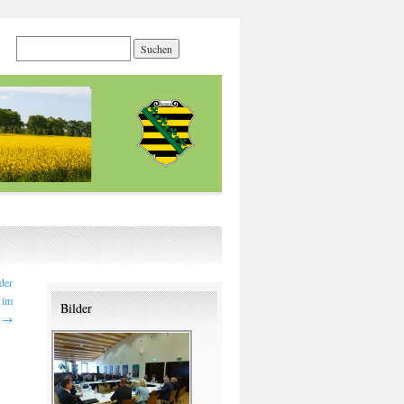
der
 im
Bilder
s
→