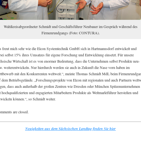
Wahlkreisabgeordneter Schmidt und Geschäftsführer Neubauer im Gespräch während des
Firmenrundgangs (Foto: CONTURA).
s freut mich sehr wie die Elcon Systemtechnik GmbH sich in Hartmannsdorf entwickelt und
bei selbst 15% ihres Umsatzes für eigene Forschung und Entwicklung einsetzt. Für unsere
chsische Wirtschaft ist es von enormer Bedeutung, dass die Unternehmen selbst Produkte neu-
w. weiterentwickeln. Nur hierdurch werden sie auch in Zukunft die Nase vorn haben im
ttbewerb mit den Konkurrenten weltweit.“, meinte Thomas Schmidt MdL beim Firmenrundga
f dem Betriebsgelände. „Forschungsprojekte von Elcon mit regionalen und auch Partnern weltw
igen, dass auch außerhalb der großen Zentren wie Dresden oder München Spitzenunternehmen
t hochqualifizierten und engagierten Mitarbeitern Produkte als Weltmarktführer herstellen und
twickeln können.“, so Schmidt weiter.
mments are closed.
Neuigkeiten aus dem Sächsischen Landtag finden Sie hier