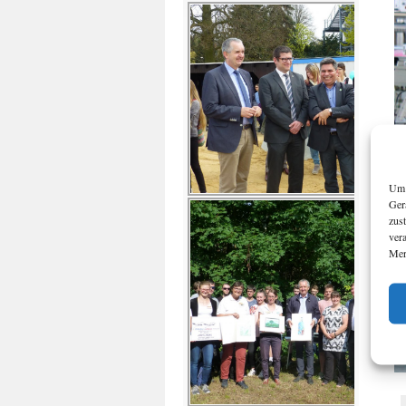
Um 
Ger
zus
ver
Mer