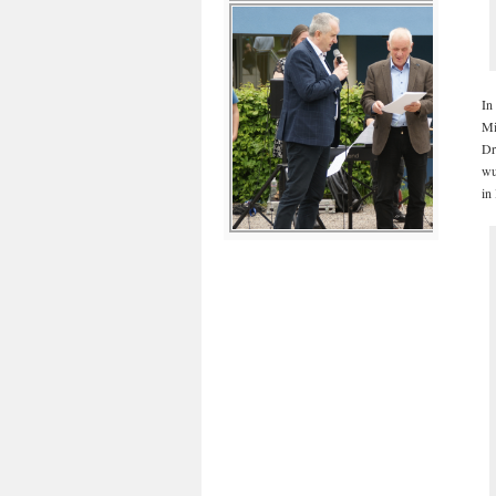
In
Mi
Dr
wu
in