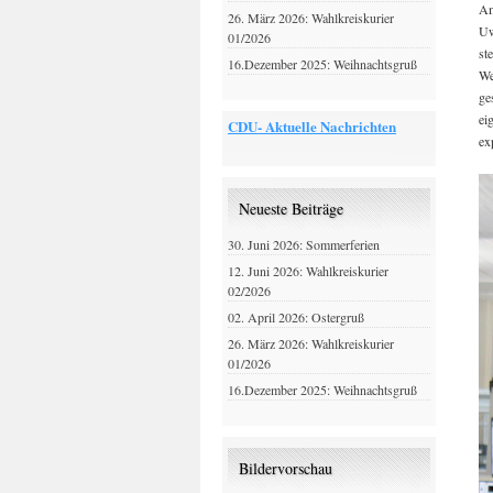
Am
26. März 2026: Wahlkreiskurier
Uw
01/2026
st
16.Dezember 2025: Weihnachtsgruß
We
ge
ei
CDU- Aktuelle Nachrichten
ex
Neueste Beiträge
30. Juni 2026: Sommerferien
12. Juni 2026: Wahlkreiskurier
02/2026
02. April 2026: Ostergruß
26. März 2026: Wahlkreiskurier
01/2026
16.Dezember 2025: Weihnachtsgruß
Bildervorschau