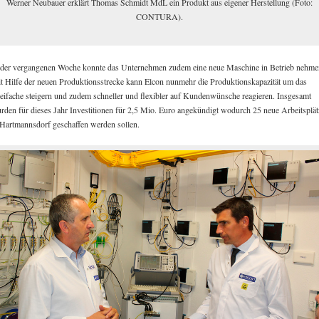
Werner Neubauer erklärt Thomas Schmidt MdL ein Produkt aus eigener Herstellung (Foto:
CONTURA).
 der vergangenen Woche konnte das Unternehmen zudem eine neue Maschine in Betrieb nehme
t Hilfe der neuen Produktionsstrecke kann Elcon nunmehr die Produktionskapazität um das
eifache steigern und zudem schneller und flexibler auf Kundenwünsche reagieren. Insgesamt
rden für dieses Jahr Investitionen für 2,5 Mio. Euro angekündigt wodurch 25 neue Arbeitsplät
 Hartmannsdorf geschaffen werden sollen.