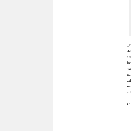
„E
da
sä
bz
We
au
ze
mi
en
Co