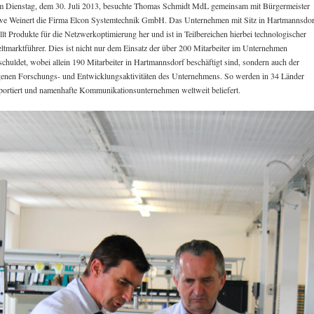
 Dienstag, dem 30. Juli 2013, besuchte Thomas Schmidt MdL gemeinsam mit Bürgermeister
e Weinert die Firma Elcon Systemtechnik GmbH. Das Unternehmen mit Sitz in Hartmannsdor
ellt Produkte für die Netzwerkoptimierung her und ist in Teilbereichen hierbei technologischer
ltmarktführer. Dies ist nicht nur dem Einsatz der über 200 Mitarbeiter im Unternehmen
schuldet, wobei allein 190 Mitarbeiter in Hartmannsdorf beschäftigt sind, sondern auch der
genen Forschungs- und Entwicklungsaktivitäten des Unternehmens. So werden in 34 Länder
portiert und namenhafte Kommunikationsunternehmen weltweit beliefert.