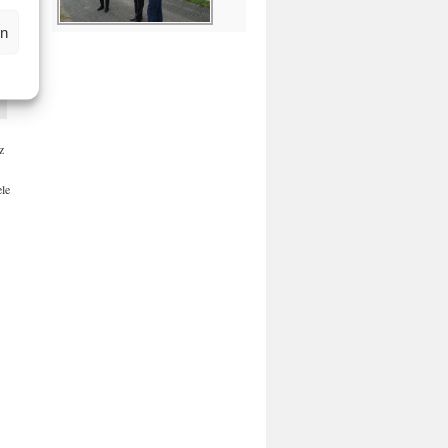
en
z
ele