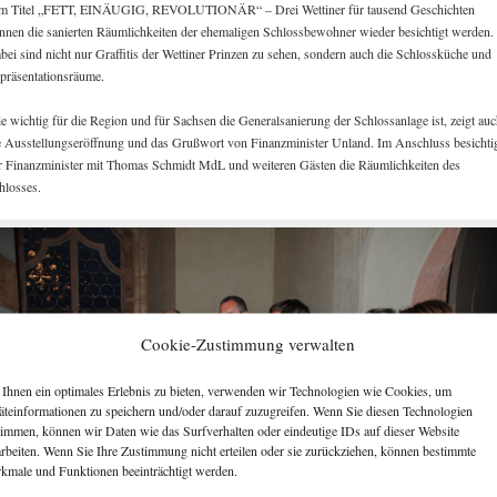
m Titel „FETT, EINÄUGIG, REVOLUTIONÄR“ – Drei Wettiner für tausend Geschichten
nnen die sanierten Räumlichkeiten der ehemaligen Schlossbewohner wieder besichtigt werden.
bei sind nicht nur Graffitis der Wettiner Prinzen zu sehen, sondern auch die Schlossküche und
präsentationsräume.
e wichtig für die Region und für Sachsen die Generalsanierung der Schlossanlage ist, zeigt au
e Ausstellungseröffnung und das Grußwort von Finanzminister Unland. Im Anschluss besichti
r Finanzminister mit Thomas Schmidt MdL und weiteren Gästen die Räumlichkeiten des
hlosses.
Cookie-Zustimmung verwalten
Ihnen ein optimales Erlebnis zu bieten, verwenden wir Technologien wie Cookies, um
äteinformationen zu speichern und/oder darauf zuzugreifen. Wenn Sie diesen Technologien
timmen, können wir Daten wie das Surfverhalten oder eindeutige IDs auf dieser Website
arbeiten. Wenn Sie Ihre Zustimmung nicht erteilen oder sie zurückziehen, können bestimmte
kmale und Funktionen beeinträchtigt werden.