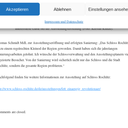
Akzeptieren
Ablehnen
Einstellungen anseh
Impressum und Datenschutz
Finanzminister Georg Unland, Thomas Schmidt MdL, Dr. Manfred Graetz sowie weitere
interessierte Gäste bei der Ausstellungseröffnung (Foto: Kerstin Kunze).
omas Schmidt MdL zur Ausstellungseröffnung und erfolgten Sanierung: „Das Schloss Rochlit
t zu einem regelrechten Kleinod der Region geworden. Damit haben sich die jahrelangen
nierungsarbeiten gelohnt. Ich wünsche der Schlossverwaltung und den Ausstellungsplanern vi
geisterte Besucher. Von der Sanierung wird sicherlich nicht nur das Schloss und die Stadt
chlitz, sondern die gesamte Region profitieren.“
chfolgend finden Sie weitere Informationen zur Ausstellung auf Schloss Rochlitz:
tp://www.schloss-rochlitz.de/de/ausstellungen/fett_einaeugig_revolutionaer/
mments are closed.