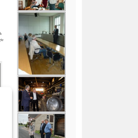
ch
gte