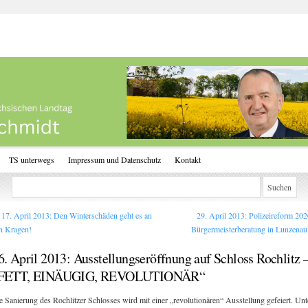
TS unterwegs
Impressum und Datenschutz
Kontakt
17. April 2013: Den Winterschäden geht es an
29. April 2013: Polizeireform 202
n Kragen!
Bürgermeisterberatung in Lunzena
6. April 2013: Ausstellungseröffnung auf Schloss Rochlitz 
FETT, EINÄUGIG, REVOLUTIONÄR“
e Sanierung des Rochlitzer Schlosses wird mit einer „revolutionären“ Ausstellung gefeiert. Unt