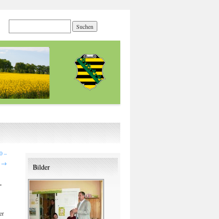
0 –
u
→
Bilder
–
er