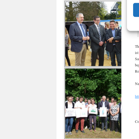
Th
is
Sa
be
Ro
Na
ht
Co