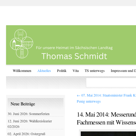
Willkommen
Aktuelles
Politik
Vita
TS unterwegs
Impressum und D
←
07. Mai 2014: Staatsminister Frank K
Penig unterwegs
Neue Beiträge
14. Mai 2014: Messerund
30. Juni 2026: Sommerferien
Fachmessen mit Wissensc
12. Juni 2026: Wahlkreiskurier
02/2026
02. April 2026: Ostergruß