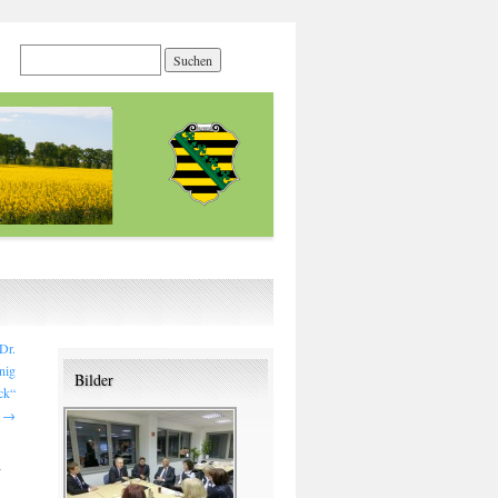
Dr.
nig
Bilder
ck“
u
→