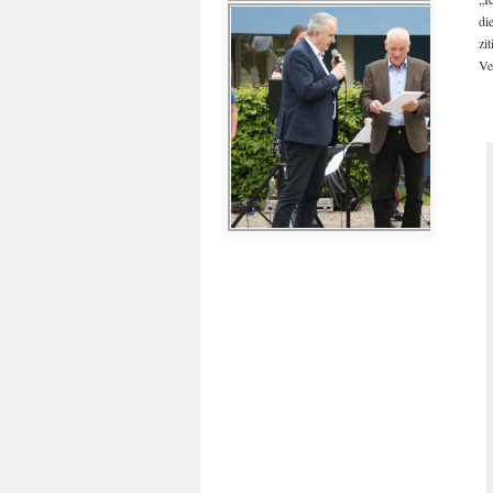
di
zi
Ve