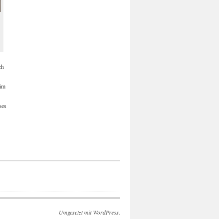
ch
 im
ses
n
Umgesetzt mit WordPress.