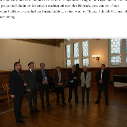
e gespannte Ruhe in der Diskussion machten auf mich den Eindruck, dass von der oftmals
tierten Politikverdrossenheit der Jugend nichts zu spüren war.“ so Thomas Schmidt MdL nach d
ranstaltung.