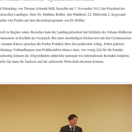
f Einladung von Thomas Schmidt MdL besuchte am 7. November 2012 der Präsident des
chsischen Landtages, Herr Dr. Matthias Rößler, den Wahlkreis 22, Mittweida 2. Insgesamt
anden vier Punkte auf dem Besuchsprogramm von Dr. Rößler.
eich zu Beginn seines Besuches kam der Landtagspräsident mit Schülern des Johann-Mathesiu
mnasiums in Rochlitz ins Gespräch. Bei einer einstündigen Diskussion mit den Gymnasiasten
r neunten Klasse sprachen die beiden Politiker über den politischen Alltag. Dabei gehören
chtelange Verhandlungen zum Politikerleben ebenso dazu, wie wenig Zeit für die Familie.
eichzeitig können die Abgeordneten zahlreiche nationale wie internationale Kontakte knüpfen,
lche Sie dann für Sachsen und die sächsische Wirtschaft einsetzen können.