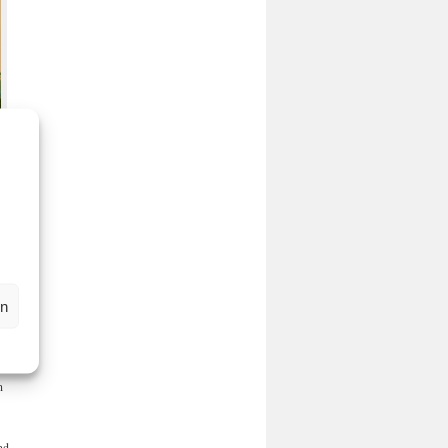
h
en
n
nd