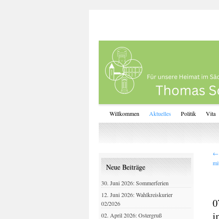
Willkommen
Aktuelles
Politik
Vita
←
mi
Neue Beiträge
30. Juni 2026: Sommerferien
12. Juni 2026: Wahlkreiskurier
0
02/2026
i
02. April 2026: Ostergruß