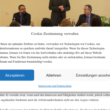
Cookie-Zustimmung verwalten
Ihnen ein optimales Erlebnis zu bieten, verwenden wir Technologien wie Cookies, um
Landtagspräsident Dr. Rößler vor Schülern des Johann-Mathesius-Gymnasium Rochlitz
äteinformationen zu speichern und/oder darauf zuzugreifen. Wenn Sie diesen Technologien
timmen, können wir Daten wie das Surfverhalten oder eindeutige IDs auf dieser Website
arbeiten. Wenn Sie Ihre Zustimmung nicht erteilen oder sie zurückziehen, können bestimmte
ch anfänglicher Schüchternheit liefen sich die Schüler warm und stellten Fragen zum
kmale und Funktionen beeinträchtigt werden.
litikeralltag, den Aufgaben des Landtagspräsidenten oder den freien Tagen von Politikern. Auc
tuelle Themen wie die Diskussion um Nebentätigkeiten von Abgeordneten wurden von den
Akzeptieren
Ablehnen
Einstellungen anseh
iden Politikern angesprochen.
nen beherzten Appell richtete gegen Ende der Veranstaltung der Landtagspräsident an die
Impressum und Datenschutz
mnasiasten zwecks Studienwahl. Insbesondere Lehrer und Ingenieure würden gesucht so Dr.
ßler. Er verstehe zwar, wenn nach den Interessen und Fähigkeiten studiert werde, jedoch sollte
e angehenden Studenten auch die Arbeitsmarktsituation nicht aus den Augen verlieren.
ch hoffe wir konnten den Schülern die Welt der Politik näher bringen. Die Fragen der Schüler u