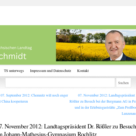
TS unterwegs
Impressum und Datenschutz
Kontakt
07. September 2012: Chemnitz will noch enger
07. November 2012: Landtagspräsident 
t China kooperieren
Rößler zu Besuch bei der Bergmann AG in Pe
und in der Erlebnisgaststätte „Zum Prellbo
Lunzena
7. November 2012: Landtagspräsident Dr. Rößler zu Besuch
m Johann-Mathesius-Gymnasium Rochlitz