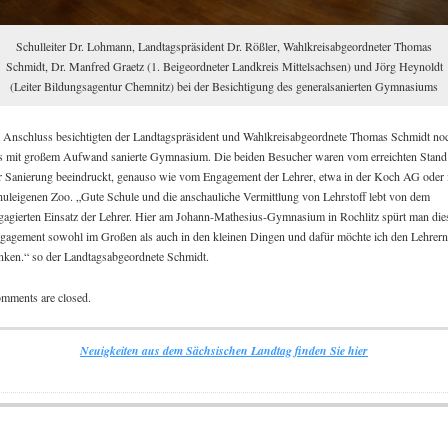
Schulleiter Dr. Lohmann, Landtagspräsident Dr. Rößler, Wahlkreisabgeordneter Thomas
Schmidt, Dr. Manfred Graetz (1. Beigeordneter Landkreis Mittelsachsen) und Jörg Heynoldt
(Leiter Bildungsagentur Chemnitz) bei der Besichtigung des generalsanierten Gymnasiums
 Anschluss besichtigten der Landtagspräsident und Wahlkreisabgeordnete Thomas Schmidt no
s mit großem Aufwand sanierte Gymnasium. Die beiden Besucher waren vom erreichten Stand
r Sanierung beeindruckt, genauso wie vom Engagement der Lehrer, etwa in der Koch AG oder
huleigenen Zoo. „Gute Schule und die anschauliche Vermittlung von Lehrstoff lebt von dem
gagierten Einsatz der Lehrer. Hier am Johann-Mathesius-Gymnasium in Rochlitz spürt man die
gagement sowohl im Großen als auch in den kleinen Dingen und dafür möchte ich den Lehrer
nken.“ so der Landtagsabgeordnete Schmidt.
mments are closed.
Neuigkeiten aus dem Sächsischen Landtag finden Sie hier