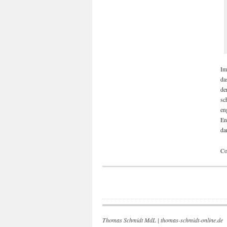
Im
da
de
sc
en
En
da
Co
Thomas Schmidt MdL |
thomas-schmidt-online.de