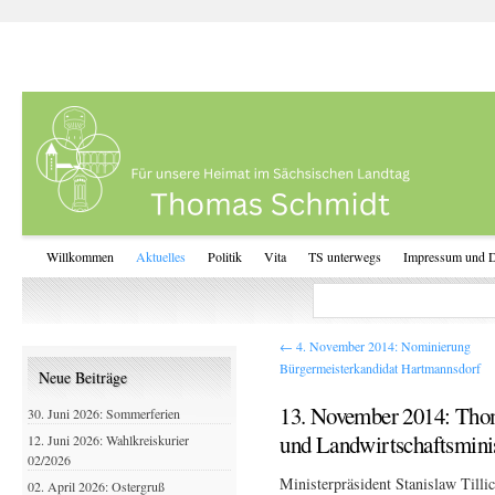
Willkommen
Aktuelles
Politik
Vita
TS unterwegs
Impressum und D
←
4. November 2014: Nominierung
Bürgermeisterkandidat Hartmannsdorf
Neue Beiträge
13. November 2014: Th
30. Juni 2026: Sommerferien
und Landwirtschaftsminis
12. Juni 2026: Wahlkreiskurier
02/2026
Ministerpräsident Stanislaw Tilli
02. April 2026: Ostergruß