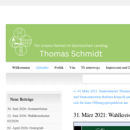
Willkommen
Aktuelles
Politik
Vita
TS unterwegs
Impressum und D
←
01.März 2021: Staatsminister Thoma
und Staatsministerin Barbara Klepsch sp
Neue Beiträge
sich für klare Öffnungsperspektiven aus
30. Juni 2026: Sommerferien
31. März 2021: Wahlkreis
12. Juni 2026: Wahlkreiskurier
02/2026
02. April 2026: Ostergruß