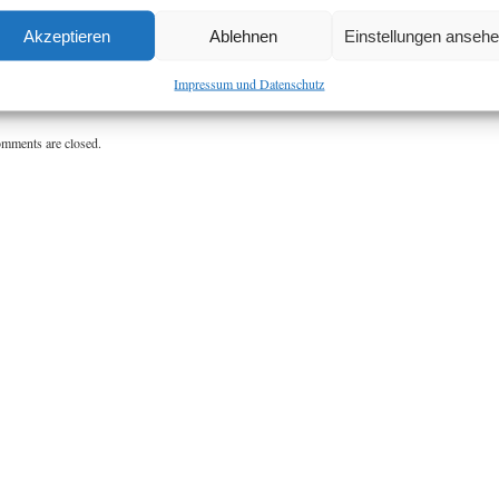
i einem Rundgang durch die Ausstellung konnte sich der Wahlkreisabgeordnete Thomas Schmi
L von den Zuchterfolgen der 80 Aussteller überzeugen. Insgesamt 572 Tiere und 64 Rassen
Akzeptieren
Ablehnen
Einstellungen anseh
rden ausgestellt. „Ich gratuliere dem Rassegeflügelzuchtverein Wechselburg zu seinem 90-
hrigen Bestehen und Wünsche für die Zukunft alles Gute und immer die gewünschten
Impressum und Datenschutz
chterfolge.“, so Thomas Schmidt MdL.
mments are closed.