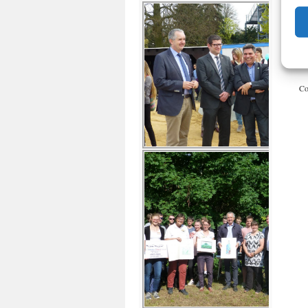
Be
Md
wu
jä
Zu
Co