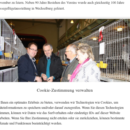
vember zu feiern. Neben 90 Jahre Bestehen des Vereins wurde auch gleichzeitig 100 Jahre
ssegeflügelausstellung in Wechselburg gefeiert.
Cookie-Zustimmung verwalten
Ihnen ein optimales Erlebnis zu bieten, verwenden wir Technologien wie Cookies, um
äteinformationen zu speichern und/oder darauf zuzugreifen. Wenn Sie diesen Technologien
Toni Knorr, Thomas Schmidt MdL, Klaus Knorr und Bürgermeisterin Renate Naumann bei
timmen, können wir Daten wie das Surfverhalten oder eindeutige IDs auf dieser Website
einem Ausstellungsrundgang (v.l.n.r.).
arbeiten. Wenn Sie Ihre Zustimmung nicht erteilen oder sie zurückziehen, können bestimmte
kmale und Funktionen beeinträchtigt werden.