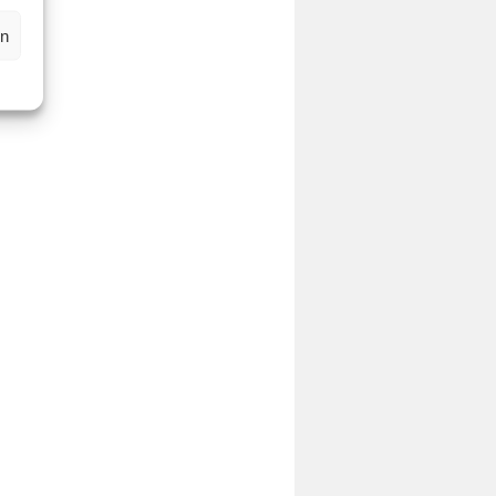
dt
en