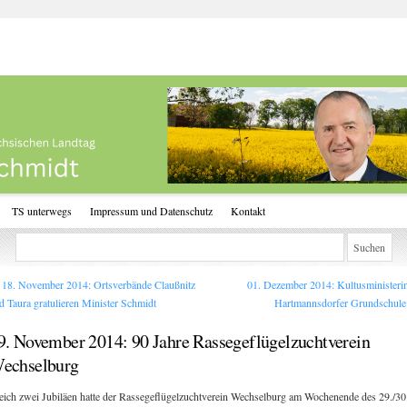
TS unterwegs
Impressum und Datenschutz
Kontakt
18. November 2014: Ortsverbände Claußnitz
01. Dezember 2014: Kultusministerin
d Taura gratulieren Minister Schmidt
Hartmannsdorfer Grundschul
9. November 2014: 90 Jahre Rassegeflügelzuchtverein
echselburg
eich zwei Jubiläen hatte der Rassegeflügelzuchtverein Wechselburg am Wochenende des 29./30