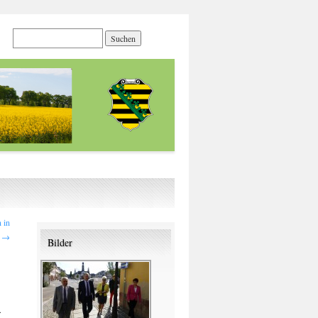
 in
e
→
Bilder
.