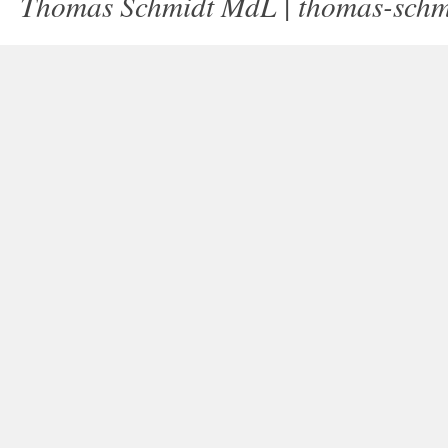
Thomas Schmidt MdL |
thomas-schm