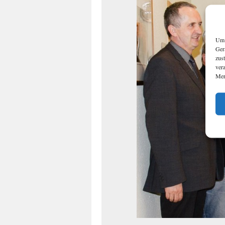
Um 
Ger
zus
ver
Mer