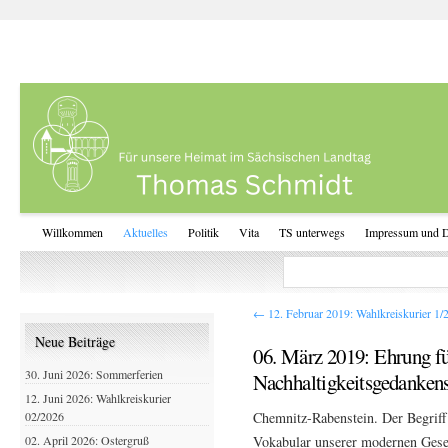
Willkommen
Aktuelles
Politik
Vita
TS unterwegs
Impressum und D
←
12. Februar 2019: Wahlkreiskurier 1/
Neue Beiträge
06. März 2019: Ehrung fü
30. Juni 2026: Sommerferien
Nachhaltigkeitsgedanken
12. Juni 2026: Wahlkreiskurier
Chemnitz-Rabenstein. Der Begriff 
02/2026
Vokabular unserer modernen Gesell
02. April 2026: Ostergruß