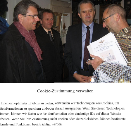
Cookie-Zustimmung verwalten
[ZEIGE VORSCHAUBILDER]
Ihnen ein optimales Erlebnis zu bieten, verwenden wir Technologien wie Cookies, um
äteinformationen zu speichern und/oder darauf zuzugreifen. Wenn Sie diesen Technologien
timmen, können wir Daten wie das Surfverhalten oder eindeutige IDs auf dieser Website
arbeiten. Wenn Sie Ihre Zustimmung nicht erteilen oder sie zurückziehen, können bestimmte
kmale und Funktionen beeinträchtigt werden.